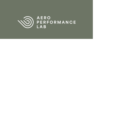
CONTACT
Tervantstraat 2b
3583 Beringen
Belgique
013 61 84 90
info@aeroperform
ancelab.com
politique de confidentialité