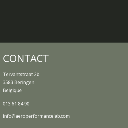
CONTACT
Tervantstraat 2b
3583 Beringen
Belgique
013 61 84 90
info@aeroperformancelab.com