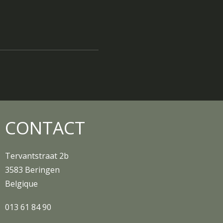
CONTACT
Tervantstraat 2b
3583 Beringen
Belgique
013 61 84 90