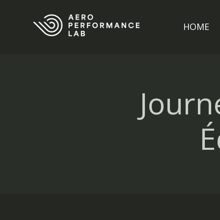
HOME
Journ
É