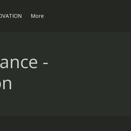
NOVATION
More
ance -
on