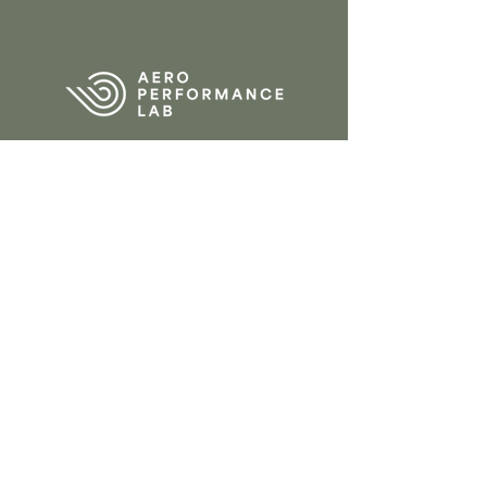
CONTACT
Tervantstraat 2b
3583 Beringen
Belgium
013 61 84 90
info@aeroperform
ancelab.com
Privacy Policy