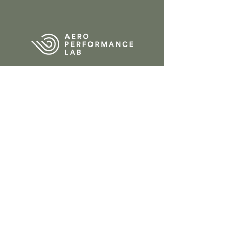
CONTACT
Tervantstraat 2b
3583 Beringen
Belgium
013 61 84 90
info@aeroperform
ancelab.com
Privacy Policy