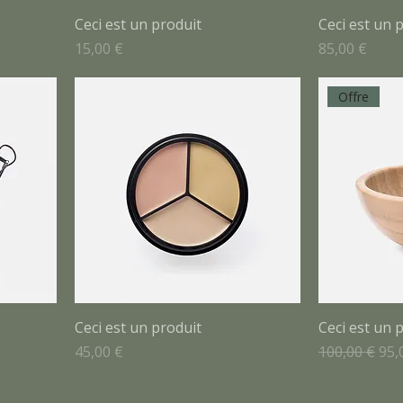
Ceci est un produit
Ceci est un 
Prix
Prix
15,00 €
85,00 €
Offre
Ceci est un produit
Ceci est un 
Prix
Prix original
Pri
45,00 €
100,00 €
95,