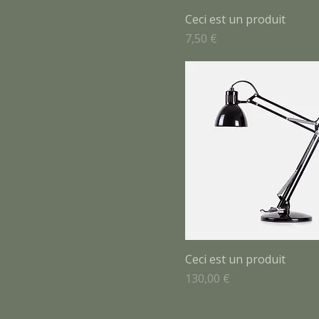
Ceci est un produit
Prix
7,50 €
Ceci est un produit
Prix
130,00 €