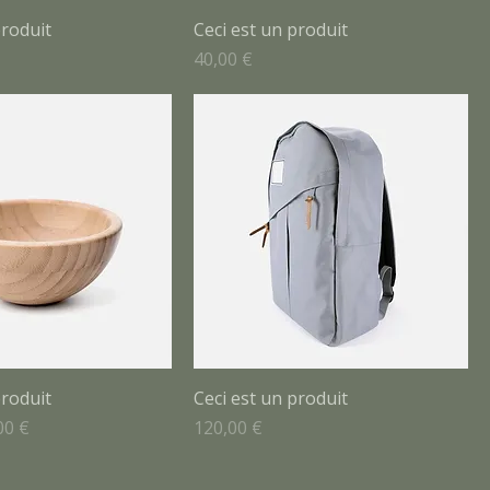
produit
Ceci est un produit
Prix
40,00 €
produit
Ceci est un produit
x promotionnel
Prix
00 €
120,00 €