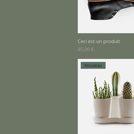
Ceci est un produit
Prix
85,00 €
Nouveau