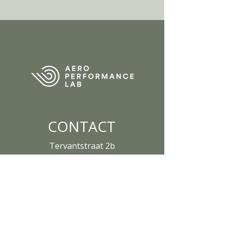
CONTACT
Tervantstraat 2b
3583 Beringen
Belgium
013 61 84 90
info@aeroperform
ancelab.com